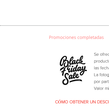
Promociones completadas
Se ofre
product
las fec
La fotog
por part
Valor m
CÓMO OBTENER UN DESC