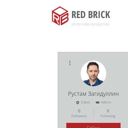
RED BRICK
photo video production
More actions
Рустам Загидуллин
Editor
Admin
0
0
Followers
Following