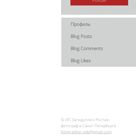
Follow
Профиль
Blog Posts
Blog Comments
Blog Likes
© ИП Загидуллин Рустам
фотограф в Санкт-Петербурге
fotographer.spb@gmail.com